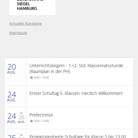
Virtueller Rundgang
Impressum
20
Unterrichtsbeginn - 1.+2. Std. Klassenratsstunde
(Raumplan in der PH)
AUG.
8:00
—
10:00
24
Erster Schultag 5. Klassen: Herzlich Willkommen!
AUG.
–
24
Prefectreise
26
AUG.
9:00
—
10:00
AUG.
–
25
Projektorientierte Schultage für Klasse 5 bis 13.00