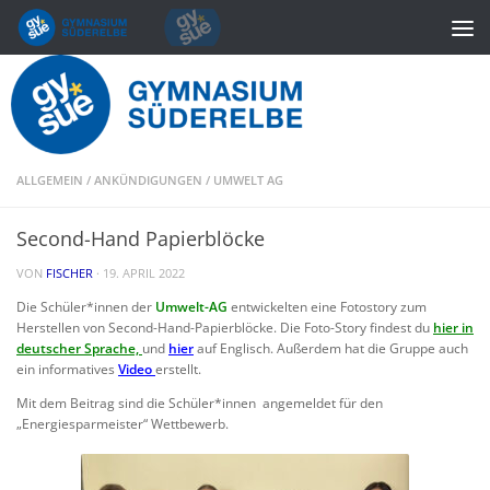
Zum Inhalt springen
ALLGEMEIN
/
ANKÜNDIGUNGEN
/
UMWELT AG
Second-Hand Papierblöcke
VON
FISCHER
·
19. APRIL 2022
Die Schüler*innen der
Umwelt-AG
entwickelten eine Fotostory zum
Herstellen von Second-Hand-Papierblöcke. Die Foto-Story findest du
hier in
deutscher Sprache,
und
hier
auf Englisch. Außerdem hat die Gruppe auch
ein informatives
Video
erstellt.
Mit dem Beitrag sind die Schüler*innen angemeldet für den
„Energiesparmeister“ Wettbewerb.